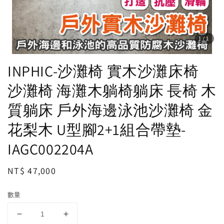
1
/1
INPHIC-沙灘椅 實木沙灘床椅
沙灘椅 海灘木躺椅躺床 長椅 木
質躺床 戶外海邊泳池沙灘椅 金
花梨木 U型腳2+1組合帶墊-
IAGC002204A
Regular
NT$ 47,000
price
數量