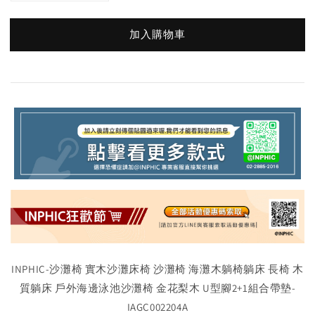
加入購物車
INPHIC-沙灘椅 實木沙灘床椅 沙灘椅 海灘木躺椅躺床 長椅 木
質躺床 戶外海邊泳池沙灘椅 金花梨木 U型腳2+1組合帶墊-
IAGC002204A