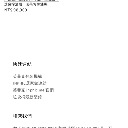
芝麻榨油機，苦茶籽榨油機
Regular
NT$ 98,900
price
快速連結
英菲克包裝機械
INPHIC居家館連結
英菲克 inphic.me 官網
垃圾桶最新型錄
聯繫我們