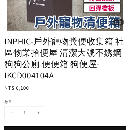
1
/2
INPHIC-戶外寵物糞便收集箱 社
區物業拾便屋 清潔大號不銹鋼
狗狗公廁 便便箱 狗便屋-
IKCD004104A
Regular
NT$ 6,100
price
數量