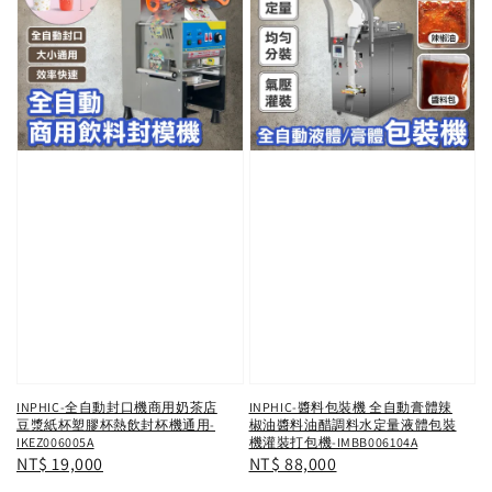
INPHIC-全自動封口機商用奶茶店
INPHIC-醬料包裝機 全自動膏體辣
豆漿紙杯塑膠杯熱飲封杯機通用-
椒油醬料油醋調料水定量液體包裝
IKEZ006005A
機灌裝打包機-IMBB006104A
Regular
NT$ 19,000
Regular
NT$ 88,000
price
price