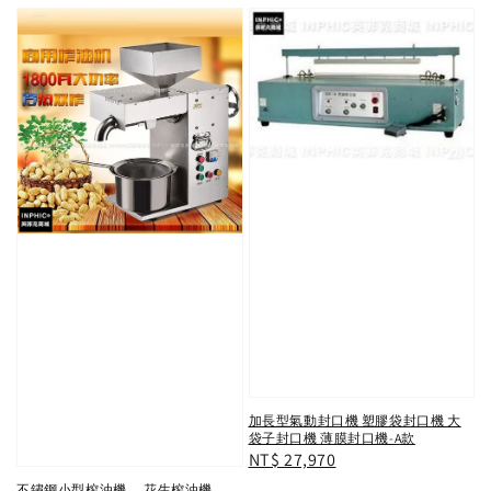
加長型氣動封口機 塑膠袋封口機 大
袋子封口機 薄膜封口機-A款
Regular
NT$ 27,970
price
不鏽鋼小型榨油機 ，花生榨油機，