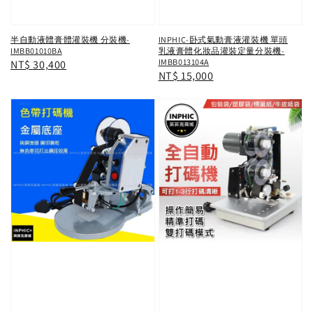
半自動液體膏體灌裝機 分裝機-
INPHIC-卧式氣動膏液灌裝機 單頭
IMBB01010BA
乳液膏體化妝品灌裝定量分裝機-
IMBB013104A
Regular
NT$ 30,400
Regular
NT$ 15,000
price
price