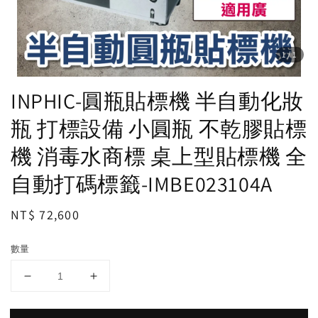
1
/1
INPHIC-圓瓶貼標機 半自動化妝
瓶 打標設備 小圓瓶 不乾膠貼標
機 消毒水商標 桌上型貼標機 全
自動打碼標籤-IMBE023104A
Regular
NT$ 72,600
price
數量