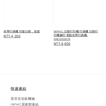
色帶打碼機 印製日期，批號
INPHIC-日期打印機 打碼機 日期打
印機鋼印 電動色帶打碼機-
Regular
NT$ 4,300
IVAC003007A
price
Regular
NT$ 8,800
price
快速連結
英菲克包裝機械
INPHIC居家館連結