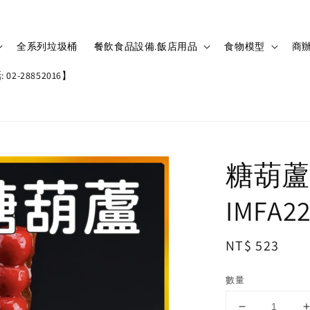
全系列垃圾桶
餐飲食品設備.飯店用品
食物模型
商辦
02-28852016】
糖葫蘆
IMFA2
Regular
NT$ 523
price
數量