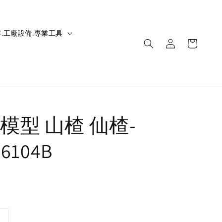
.工廠設備.專業工具
模型 山楂 仙楂-
26104B