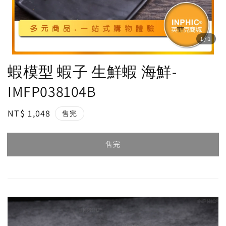
1
/1
蝦模型 蝦子 生鮮蝦 海鮮-
IMFP038104B
Regular
NT$ 1,048
售完
price
售完