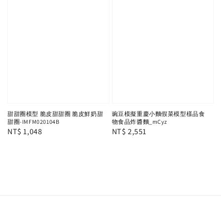
甜甜圈模型 脆皮甜甜圈 脆皮鮮奶甜
豌豆模擬重慶小麵假菜模型樣品食
甜圈-IMFM020104B
物食品炸醬麵_mCyz
Regular
NT$ 1,048
Regular
NT$ 2,551
price
price