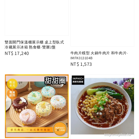
雙面開門保溫櫃展示櫃 桌上型臥式
冷藏展示冰箱 熟食櫃-雙層2盤
Regular
NT$ 17,240
牛肉片模型 火鍋牛肉片 和牛肉片-
IMFK013104B
price
Regular
NT$ 1,573
price