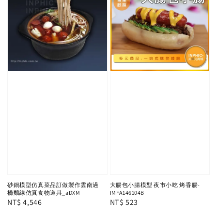
砂鍋模型仿真菜品訂做製作雲南過
大腸包小腸模型 夜市小吃 烤香腸-
橋麵線仿真食物道具_aDXM
IMFA146104B
Regular
NT$ 4,546
Regular
NT$ 523
price
price