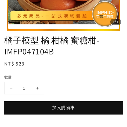
1
/1
橘子模型 橘 柑橘 蜜糖柑-
IMFP047104B
Regular
NT$ 523
price
數量
加入購物車