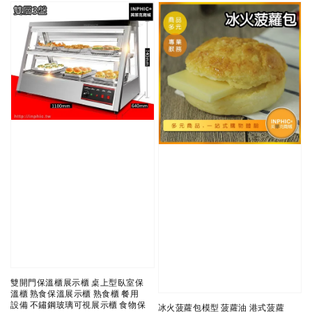
雙開門保溫櫃展示櫃 桌上型臥室保
溫櫃 熟食保溫展示櫃 熟食櫃 餐用
設備 不鏽鋼玻璃可視展示櫃 食物保
冰火菠蘿包模型 菠蘿油 港式菠蘿