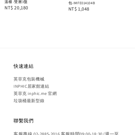
溫櫃 -雙層3盤
包-IMFE014104B
Regular
NT$ 20,180
Regular
NT$ 1,048
price
price
快速連結
英菲克包裝機械
INPHIC居家館連結
英菲克 inphic.me 官網
垃圾桶最新型錄
聯繫我們
客服專線 02-2885-2016 客服時間09:00-18:30 (週一至