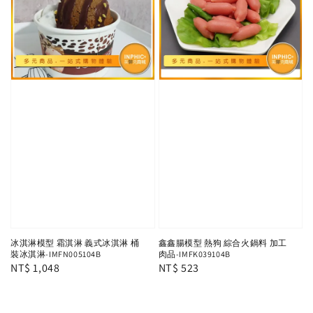
冰淇淋模型 霜淇淋 義式冰淇淋 桶
鑫鑫腸模型 熱狗 綜合火鍋料 加工
裝冰淇淋-IMFN005104B
肉品-IMFK039104B
Regular
NT$ 1,048
Regular
NT$ 523
price
price