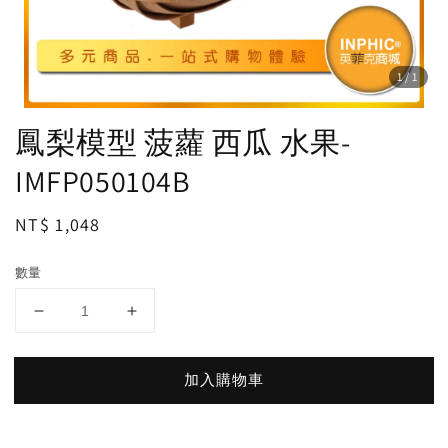
1
/1
鳳梨模型 菠蘿 西瓜 水果-
IMFP050104B
Regular
NT$ 1,048
price
數量
加入購物車