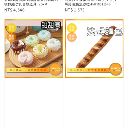
橋麵線仿真食物道具_aDXM
馬鈴薯鮪魚沙拉-IMFI001104B
Regular
NT$ 4,546
Regular
NT$ 1,573
price
price