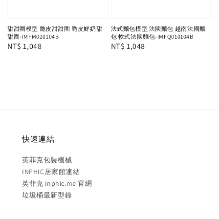
甜甜圈模型 脆皮甜甜圈 脆皮鮮奶甜
法式麵包模型 法國麵包 越南法國麵
甜圈-IMFM020104B
包 軟式法國麵包-IMFQ010104B
Regular
NT$ 1,048
Regular
NT$ 1,048
price
price
快速連結
英菲克包裝機械
INPHIC居家館連結
英菲克 inphic.me 官網
垃圾桶最新型錄