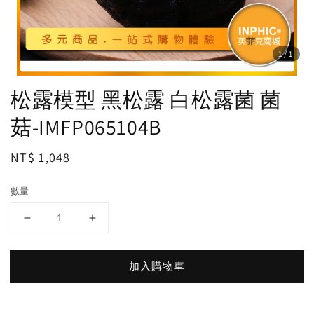
1
/1
松露模型 黑松露 白松露菌 菌
菇-IMFP065104B
Regular
NT$ 1,048
price
數量
加入購物車