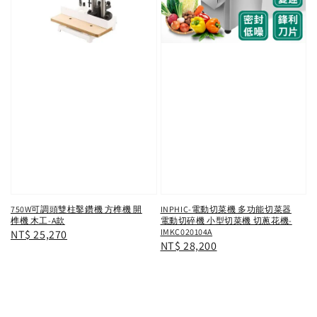
750W可調頭雙柱鑿鑽機 方榫機 開
INPHIC-電動切菜機 多功能切菜器
榫機 木工-A款
電動切碎機 小型切菜機 切蔥花機-
IMKC020104A
Regular
NT$ 25,270
Regular
NT$ 28,200
price
price