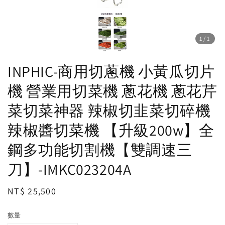
1
/1
INPHIC-商用切蔥機 小黃瓜切片
機 營業用切菜機 蔥花機 蔥花芹
菜切菜神器 辣椒切韭菜切碎機
辣椒醬切菜機 【升級200w】全
鋼多功能切割機【雙調速三
刀】-IMKC023204A
Regular
NT$ 25,500
price
數量