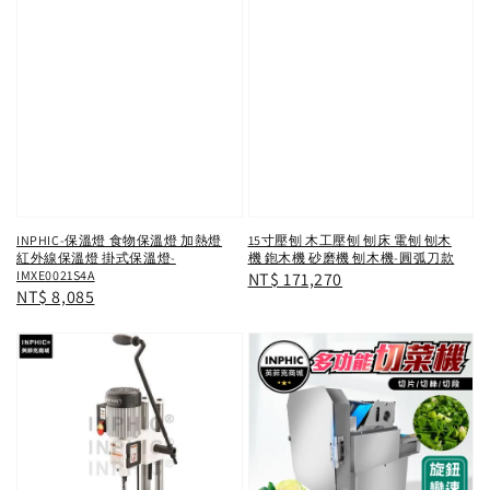
INPHIC-保溫燈 食物保溫燈 加熱燈
15寸壓刨 木工壓刨 刨床 電刨 刨木
紅外線保溫燈 掛式保溫燈-
機 鉋木機 砂磨機 刨木機-圓弧刀款
IMXE0021S4A
Regular
NT$ 171,270
Regular
NT$ 8,085
price
price