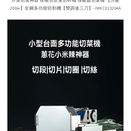
芹菜切菜神器 辣椒切韭菜切碎機 辣椒醬切菜機 【升級
200w】全鋼多功能切割機【雙調速三刀】-IMKC023204A