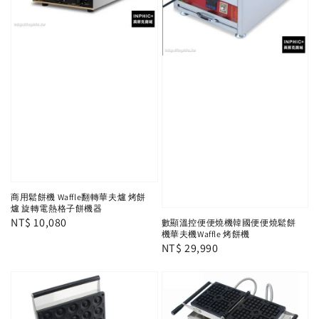
商用鬆餅機 Waffle翻轉華夫爐 烤餅
爐 旋轉電熱格子餅機器
Regular
NT$ 10,080
數顯溫控便便燒機韓國便便燒鬆餅
機華夫機Waffle 烤餅機
price
Regular
NT$ 29,990
price