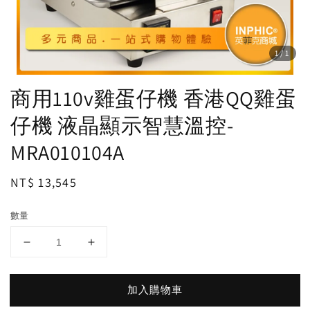
1
/1
商用110v雞蛋仔機 香港QQ雞蛋
仔機 液晶顯示智慧溫控-
MRA010104A
Regular
NT$ 13,545
price
數量
加入購物車