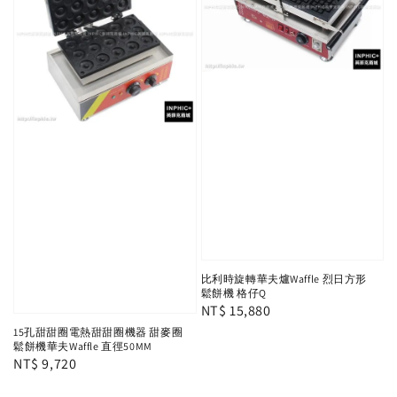
比利時旋轉華夫爐Waffle 烈日方形
鬆餅機 格仔Q
Regular
NT$ 15,880
price
15孔甜甜圈電熱甜甜圈機器 甜麥圈
鬆餅機華夫Waffle 直徑50MM
Regular
NT$ 9,720
price