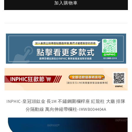
加入購物車
INPHIC-皇冠頭鈦金 長1M 不鏽鋼圍欄桿座 紅龍柱 大廳 排隊
分隔動線 萬向伸縮帶欄柱-IMWB004404A