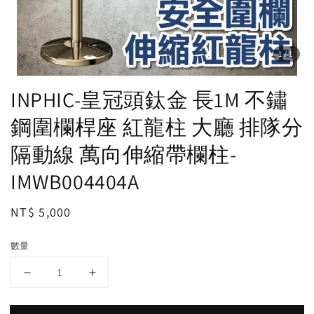
1
/1
INPHIC-皇冠頭鈦金 長1M 不鏽
鋼圍欄桿座 紅龍柱 大廳 排隊分
隔動線 萬向伸縮帶欄柱-
IMWB004404A
Regular
NT$ 5,000
price
數量