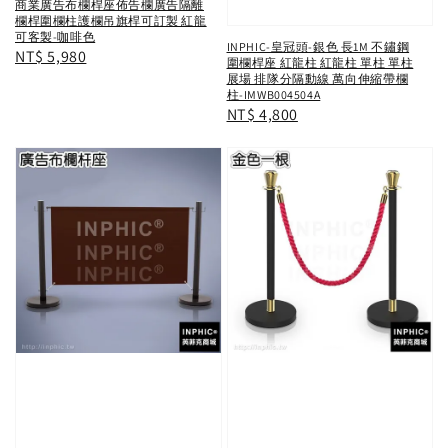
商業廣告布欄桿座佈告欄廣告隔離
欄桿圍欄柱護欄吊旗桿可訂製 紅龍
可客製-咖啡色
INPHIC-皇冠頭-銀色 長1M 不鏽鋼
Regular
NT$ 5,980
圍欄桿座 紅龍柱 紅龍柱 單柱 單柱
price
展場 排隊分隔動線 萬向伸縮帶欄
柱-IMWB004504A
Regular
NT$ 4,800
price