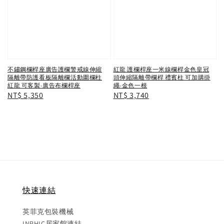
不鏽鋼欄桿座廣告護欄警戒線伸縮
紅龍 護欄桿座一米線欄桿金色皇冠
隔離帶防護看板隔離欄活動圍欄柱
頭伸縮隔離帶欄桿 禮賓柱 可加購掛
紅龍 可客製-廣告布欄桿座
繩-金色一根
Regular
NT$ 5,350
Regular
NT$ 3,740
price
price
快速連結
英菲克包裝機械
INPHIC居家館連結