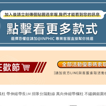
紅絨柱 帶伸縮帶長1M 排隊分隔動線 萬向伸縮帶欄柱 不鏽鋼銀圍欄-I