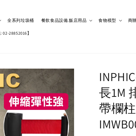
全系列垃圾桶
餐飲食品設備.飯店用品
食物模型
商辦
02-28852016】
INPH
長1M
帶欄柱
IMWB0