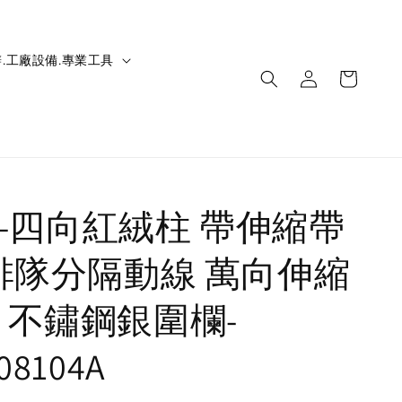
.工廠設備.專業工具
IC-四向紅絨柱 帶伸縮帶
 排隊分隔動線 萬向伸縮
 不鏽鋼銀圍欄-
08104A