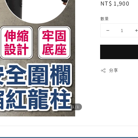
Regular
NT$ 1,900
price
數量
分享
1
/1