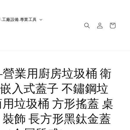
.工廠設備.專業工具
IC-營業用廚房垃圾桶 衛
嵌入式蓋子 不鏽鋼垃
商用垃圾桶 方形搖蓋 桌
 裝飾 長方形黑鈦金蓋