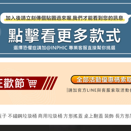
蓋子 不鏽鋼垃圾桶 商用垃圾桶 方形搖蓋 桌上翻蓋 裝飾 長方形黑