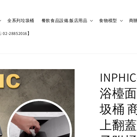
全系列垃圾桶
餐飲食品設備.飯店用品
食物模型
商辦
02-28852016】
INPH
浴檯面
圾桶 
上翻蓋