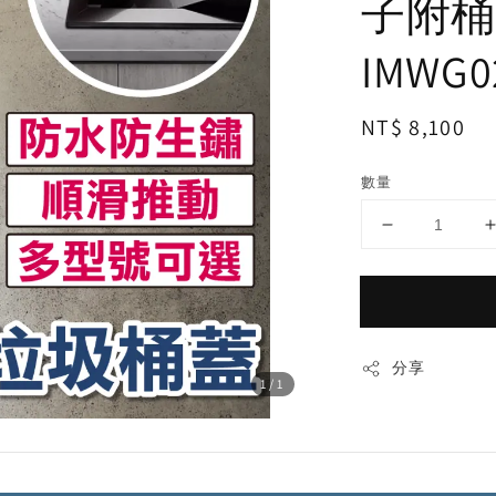
子附桶
IMWG0
Regular
NT$ 8,100
price
數量
分享
1
/1