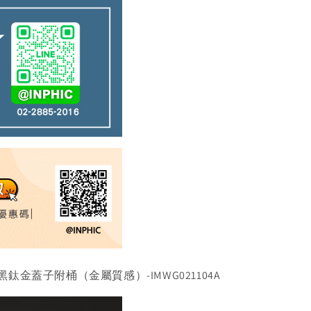
鈦金蓋子附桶（金屬質感）-IMWG021104A