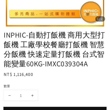
1
/2
INPHIC-自動打飯機 商用大型打
飯機 工廠學校餐廳打飯機 智慧
分飯機 快速定量打飯機 台式智
能變量60KG-IMXC039304A
Regular
NT$ 1,116,400
price
數量