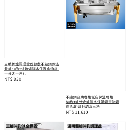
自助餐爐調理盆份數盆不鏽鋼保溫
餐爐buffet外燴爐隔水保溫食物盆-
一分之一沖孔
Regular
NT$ 830
price
不鏽鋼自助餐爐飯店保溫餐爐
buffet爐外燴爐隔水保溫鍋電熱鍋
保溫爐-旋鈕調溫三格
Regular
NT$ 11,610
price