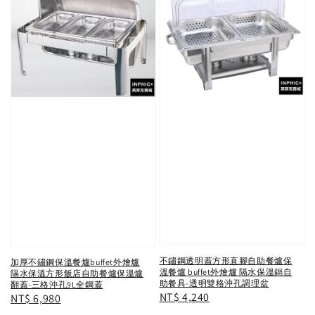
不鏽鋼透明蓋方形直腳自助餐爐保
加厚不鏽鋼保溫餐爐buffet外燴爐
溫餐爐 buffet外燴爐 隔水保溫鍋自
隔水保溫方形飯店自助餐爐保溫爐
助餐具-透明雙格沖孔調理盆
翻蓋-三格沖孔9L全鋼蓋
Regular
NT$ 4,240
Regular
NT$ 6,980
price