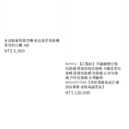
全自動家用真空機 食品真空包裝機
真空封口機-B款
Regular
NT$ 5,900
price
INPHIC-【訂製款】不鏽鋼雙分類
垃圾桶 環保回收垃圾桶 大廳造型垃
圾桶 質感垃圾桶 垃圾桶 公共垃圾
桶 戶外垃圾桶 台灣廠商-
IMEU007705A【本款需最低起訂量-
請洽業務 金額為誠意金】
Regular
NT$ 120,000
price