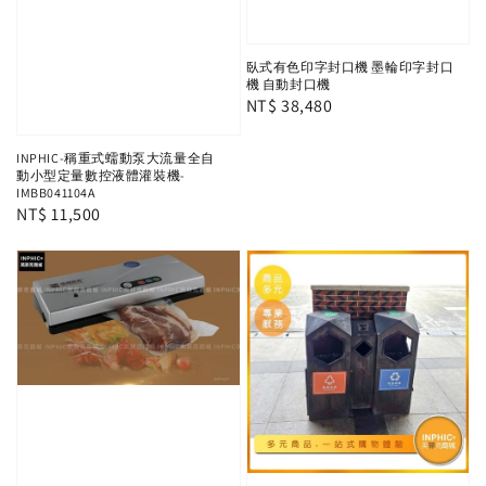
臥式有色印字封口機 墨輪印字封口
機 自動封口機
Regular
NT$ 38,480
price
INPHIC-稱重式蠕動泵大流量全自
動小型定量數控液體灌裝機-
IMBB041104A
Regular
NT$ 11,500
price