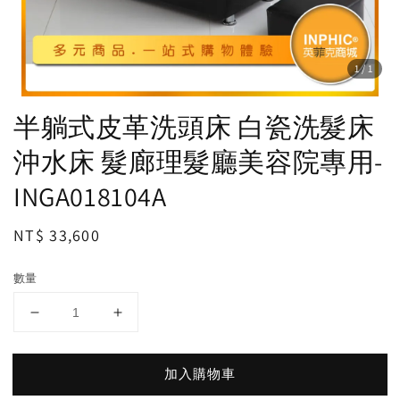
1
/1
半躺式皮革洗頭床 白瓷洗髮床
沖水床 髮廊理髮廳美容院專用-
INGA018104A
Regular
NT$ 33,600
price
數量
加入購物車