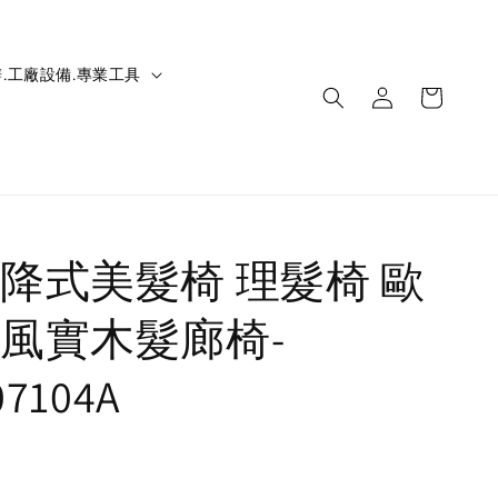
.工廠設備.專業工具
降式美髮椅 理髮椅 歐
風實木髮廊椅-
07104A