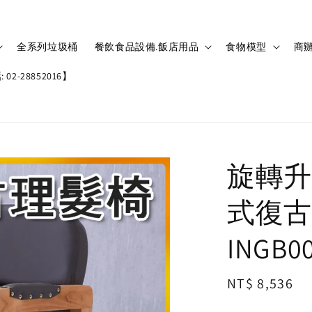
全系列垃圾桶
餐飲食品設備.飯店用品
食物模型
商辦
02-28852016】
旋轉升
式復古
INGB0
Regular
NT$ 8,536
price