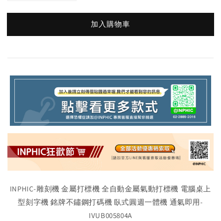
加入購物車
INPHIC-雕刻機 金屬打標機 全自動金屬氣動打標機 電腦桌上
型刻字機 銘牌不鏽鋼打碼機 臥式圓週一體機 通氣即用-
IVUB005804A