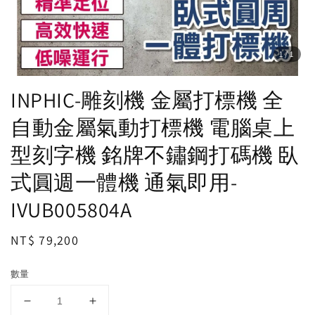
1
/1
INPHIC-雕刻機 金屬打標機 全
自動金屬氣動打標機 電腦桌上
型刻字機 銘牌不鏽鋼打碼機 臥
式圓週一體機 通氣即用-
IVUB005804A
Regular
NT$ 79,200
price
數量