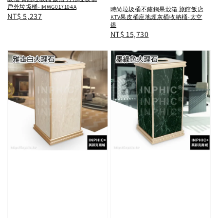
戶外垃圾桶-IMWG017104A
時尚垃圾桶不鏽鋼果殼箱 旅館飯店
Regular
NT$ 5,237
KTV果皮桶座地煙灰桶收納桶-太空
銀
price
Regular
NT$ 15,730
price