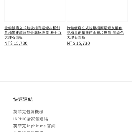
旅館飯店立式垃圾桶商場煙灰桶創
旅館飯店立式垃圾桶商場煙灰桶創
意桶果皮箱旅館金屬垃圾筒-雅士白
意桶果皮箱旅館金屬垃圾筒-墨綠色
大理石面板
大理石面板
Regular
NT$ 15,730
Regular
NT$ 15,730
price
price
快速連結
英菲克包裝機械
INPHIC居家館連結
英菲克 inphic.me 官網