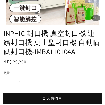
1
/1
INPHIC-封口機 真空封口機 連
續封口機 桌上型封口機 自動噴
碼封口機-IMBA110104A
Regular
NT$ 29,200
price
數量
加入購物車