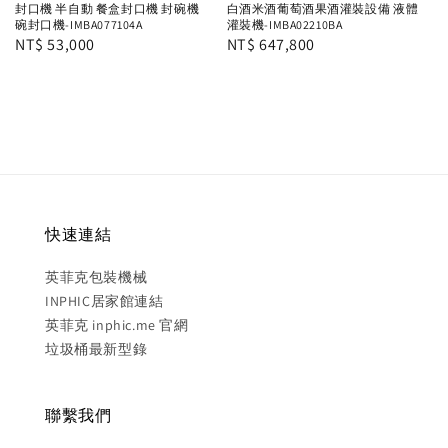
封口機 半自動 餐盒封口機 封碗機
白酒米酒葡萄酒果酒灌裝設備 液體
碗封口機-IMBA077104A
灌裝機-IMBA02210BA
Regular
NT$ 53,000
Regular
NT$ 647,800
price
price
快速連結
英菲克包裝機械
INPHIC居家館連結
英菲克 inphic.me 官網
垃圾桶最新型錄
聯繫我們